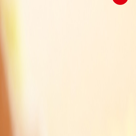
顶部
刘经
理
陈经
理