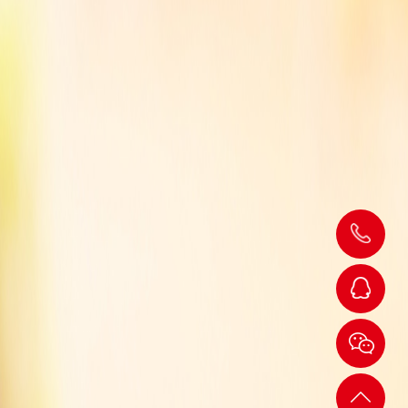
139-
24205754
杨小
姐
返回