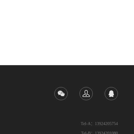
Tel-A：13924205754
Tel-B：13924201080