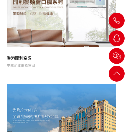
139-
24205754
杨小
香港開利空調
电器企业形象官网
姐
返回
顶部
刘经
理