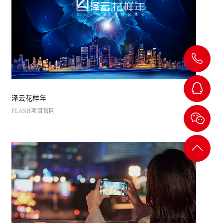
139-
24205754
泽云花样年
FLASH项目官网
杨小
姐
返回
顶部
刘经
理