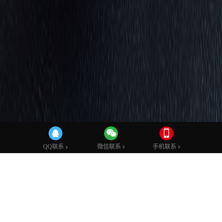
微信联系
微信联系
手机联系
手机联系
QQ联系
QQ联系
我们持之以恒，筚路蓝缕，只为致力做好一件事
专业视觉设计、用户行为研究、交互效果、技术服务以及基于移动
端以及传统平台的营销支持