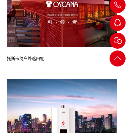
139-
24205754
杨小
姐
返回
托斯卡纳户外遮阳棚
顶部
刘经
理
陈经